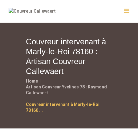
Couvreur intervenant à
Accueil
Marly-le-Roi 78160 :
Couvreur
Artisan Couvreur
Entretien
Callewaert
Réalisations
Home
Contact
Artisan Couvreur Yvelines 78 : Raymond
Callewaert
Couvreur intervenant à Marly-le-Roi
78160 ...