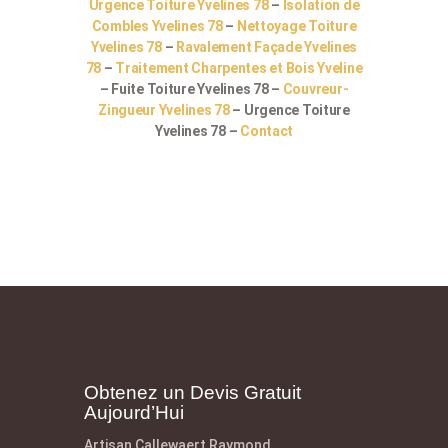
Urgence Toiture Yvelines 78
–
Isolation de
Combles Yvelines 78
–
Nettoyage Toiture
Yvelines 78
–
Ravalement Façade Yvelines
78
–
Traitement Charpentes et Bois Yveline
– Fuite Toiture Yvelines 78 –
Couvreur-
Zingueur Yvelines 78
– Urgence Toiture
Yvelines 78 –
Contact
Obtenez un Devis Gratuit
Aujourd’Hui
Artisan Callewaert Raymond