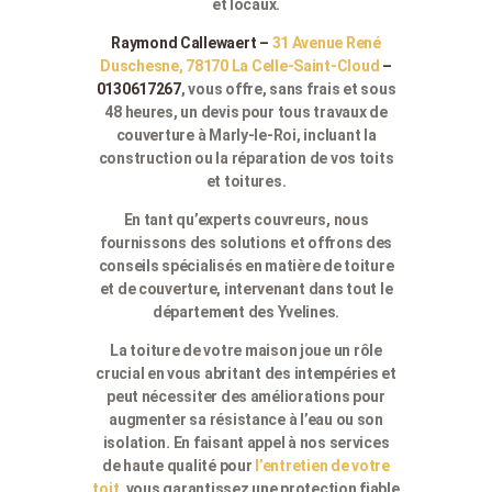
et locaux.
Raymond Callewaert –
31 Avenue René
Duschesne, 78170 La Celle-Saint-Cloud
–
0130617267
, vous offre, sans frais et sous
48 heures, un devis pour tous travaux de
couverture à Marly-le-Roi, incluant la
construction ou la réparation de vos toits
et toitures.
En tant qu’experts couvreurs, nous
fournissons des solutions et offrons des
conseils spécialisés en matière de toiture
et de couverture, intervenant dans tout le
département des Yvelines.
La toiture de votre maison joue un rôle
crucial en vous abritant des intempéries et
peut nécessiter des améliorations pour
augmenter sa résistance à l’eau ou son
isolation. En faisant appel à nos services
de haute qualité pour
l’entretien de votre
toit
, vous garantissez une protection fiable