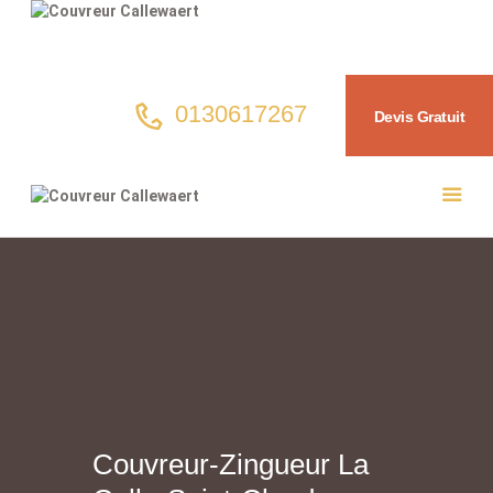
0130617267
Devis Gratuit
Accueil
Couvreur
Entretien
Réalisations
Contact
Couvreur-Zingueur La