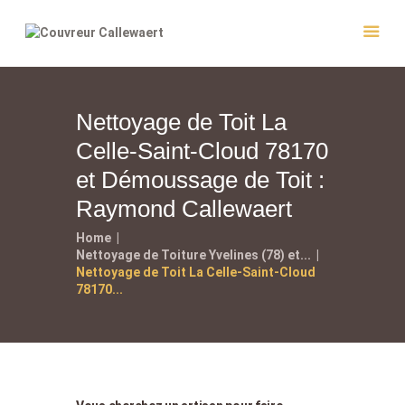
Nettoyage de Toit La
Accueil
Celle-Saint-Cloud 78170
Couvreur
et Démoussage de Toit :
Entretien
Raymond Callewaert
Réalisations
Home
Contact
Nettoyage de Toiture Yvelines (78) et...
Nettoyage de Toit La Celle-Saint-Cloud
78170...