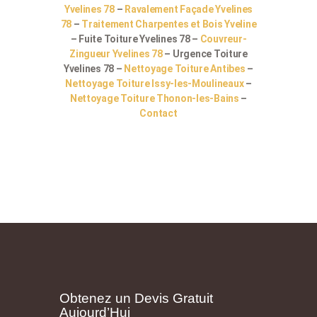
Yvelines 78
–
Ravalement Façade Yvelines
78
–
Traitement Charpentes et Bois Yveline
– Fuite Toiture Yvelines 78 –
Couvreur-
Zingueur Yvelines 78
– Urgence Toiture
Yvelines 78 –
Nettoyage Toiture Antibes
–
Nettoyage Toiture Issy-les-Moulineaux
–
Nettoyage Toiture Thonon-les-Bains
–
Contact
Obtenez un Devis Gratuit
Aujourd’Hui