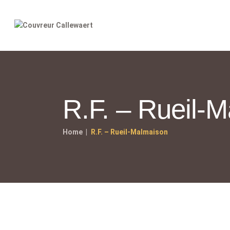
R.F. – Rueil-
Home
R.F. – Rueil-Malmaison