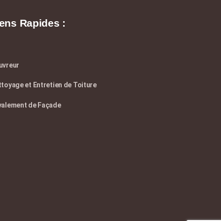
ens Rapides :
uvreur
toyage et Entretien de Toiture
valement de Façade