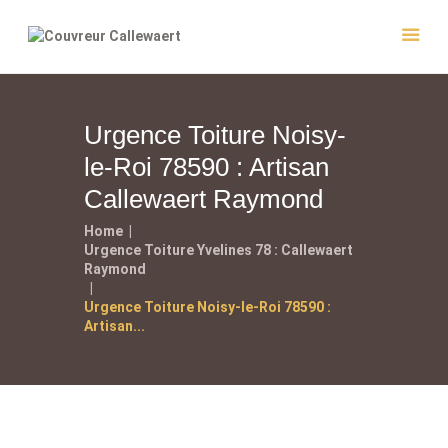
Urgence Toiture Noisy-
Accueil
le-Roi 78590 : Artisan
Couvreur
Callewaert Raymond
Entretien
Home
Réalisations
Urgence Toiture Yvelines 78 : Callewaert
Raymond
Contact
Urgence Toiture Noisy-le-Roi 78590 :
Artisan...